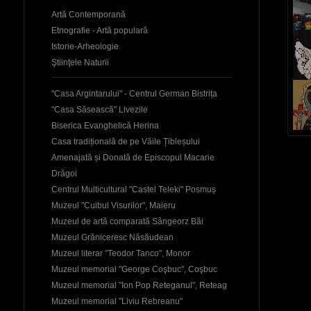
Artă Contemporană
Etnografie - Artă populară
Istorie-Arheologie
Ştiinţele Naturii
"Casa Argintarului" - Centrul German Bistrița
"Casa Săsească" Livezile
Biserica Evanghelică Herina
Casa tradițională de pe Văile Țibleșului
Amenajată și Donată de Episcopul Macarie
Drăgoi
Centrul Multicultural "Castel Teleki" Posmuș
Muzeul "Cuibul Visurilor", Maieru
Muzeul de artă comparată Sângeorz Băi
Muzeul Grăniceresc Năsăudean
Muzeul literar "Teodor Tanco", Monor
Muzeul memorial "George Coşbuc", Coşbuc
Muzeul memorial "Ion Pop Reteganul", Reteag
Muzeul memorial "Liviu Rebreanu"