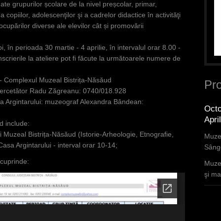
ate grupurilor școlare de la nivel preșcolar, primar,
a copiilor, adolescenţilor şi a cadrelor didactice în activităţi
cupărilor diverse ale elevilor cât și promovării
i, în perioada 30 martie - 4 aprilie, în intervalul orar 8.00 -
nscrierile la ateliere pot fi făcute la următoarele numere de
- Complexul Muzeal Bistrița-Năsăud
Pro
”: cercetător Radu Zăgreanu: 0740/018.928
sa Argintarului: muzeograf Alexandra Bândean:
Octo
Apri
d include:
i Muzeal Bistrița-Năsăud (Istorie-Arheologie, Etnografie,
Muzee
asa Argintarului - interval orar 10-14;
Sânge
 cuprinde:
Muzee
şi mar