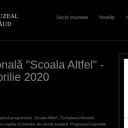
Jump to navigation
Secţii muzeale
Noutăţi
I
nală "Scoala Altfel" -
prilie 2020
 cadrul programului „Școala Altfel”, Complexul Muzeal
re copiilor și tinerilor de vârstă școlară. Programul cuprinde