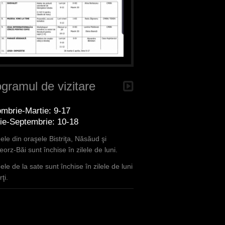
gramul de vizitare
mbrie-Martie: 9-17
lie-Septembrie: 10-18
le din oraşele Bistriţa, Năsăud şi
orz-Băi sunt închise în zilele de luni.
le de la sate sunt închise în zilele de luni
ţi.