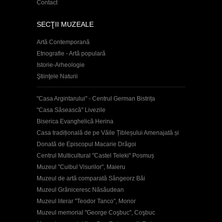
Contact
SECŢII MUZEALE
Artă Contemporană
Etnografie - Artă populară
Istorie-Arheologie
Ştiinţele Naturii
"Casa Argintarului" - Centrul German Bistrița
"Casa Săsească" Livezile
Biserica Evanghelică Herina
Casa tradițională de pe Văile Țibleșului Amenajată și
Donată de Episcopul Macarie Drăgoi
Centrul Multicultural "Castel Teleki" Posmuș
Muzeul "Cuibul Visurilor", Maieru
Muzeul de artă comparată Sângeorz Băi
Muzeul Grăniceresc Năsăudean
Muzeul literar "Teodor Tanco", Monor
Muzeul memorial "George Coşbuc", Coşbuc