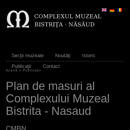
Jump to navigation
Secţii muzeale
Noutăţi
Istoric
Publicaţii
Contact
Acasă
»
Publicaţii
E
Plan de masuri al
ş
Complexului Muzeal
t
i
Bistrita - Nasaud
a
i
CMBN