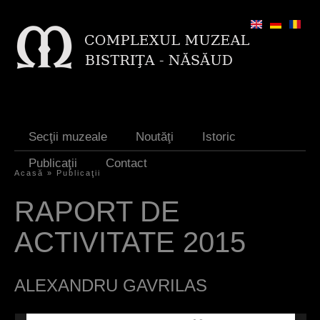
Jump to navigation
Secţii muzeale
Noutăţi
Istoric
Publicaţii
Contact
Acasă
»
Publicaţii
E
RAPORT DE
ş
ACTIVITATE 2015
t
i
ALEXANDRU GAVRILAS
a
i