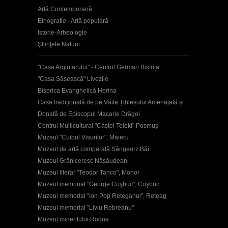
Artă Contemporană
Etnografie - Artă populară
Istorie-Arheologie
Ştiinţele Naturii
"Casa Argintarului" - Centrul German Bistrița
"Casa Săsească" Livezile
Biserica Evanghelică Herina
Casa tradițională de pe Văile Țibleșului Amenajată și
Donată de Episcopul Macarie Drăgoi
Centrul Multicultural "Castel Teleki" Posmuș
Muzeul "Cuibul Visurilor", Maieru
Muzeul de artă comparată Sângeorz Băi
Muzeul Grăniceresc Năsăudean
Muzeul literar "Teodor Tanco", Monor
Muzeul memorial "George Coşbuc", Coşbuc
Muzeul memorial "Ion Pop Reteganul", Reteag
Muzeul memorial "Liviu Rebreanu"
Muzeul mineritului Rodna