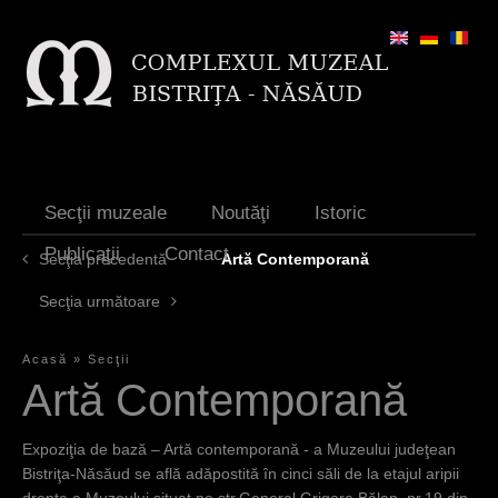
Jump to navigation
Secţii muzeale
Noutăţi
Istoric
Publicaţii
Contact
Secţia precedentă
Artă Contemporană
Secţia următoare
Acasă
»
Secţii
E
Artă Contemporană
ş
Expoziţia de bază – Artă contemporană - a Muzeului judeţean
t
Bistriţa-Năsăud se află adăpostită în cinci săli de la etajul aripii