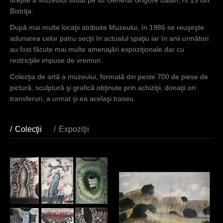
i
drepte a Muzeului situat pe str.General Grigore Bălan, nr.19 din
Bistriţa.
a
După mai multe locaţii atribuite Muzeului, în 1986 se reuşeşte
i
adunarea celor patru secţii în actualul spaţiu iar în anii următori
c
au fost făcute mai multe amenajări expoziţionale dar cu
restricţiile impuse de vremuri.
i
Colecţia de artă a muzeului, formată din peste 700 de piese de
pictură, sculptură şi grafică obţinute prin achiziţii, donaţii ori
transferuri, a urmat şi ea acelaşi traseu.
Colecţii
(tab activ)
Expoziţii