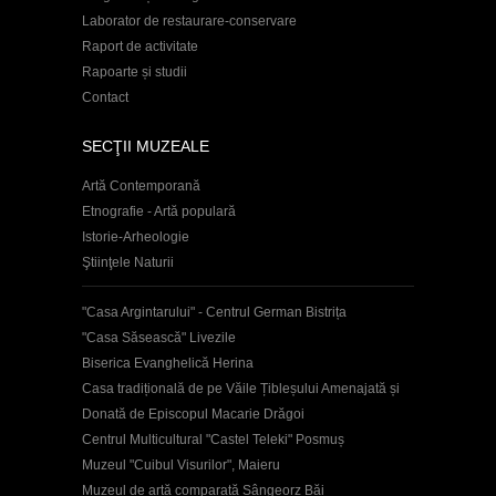
Laborator de restaurare-conservare
Raport de activitate
Rapoarte și studii
Contact
SECŢII MUZEALE
Artă Contemporană
Etnografie - Artă populară
Istorie-Arheologie
Ştiinţele Naturii
"Casa Argintarului" - Centrul German Bistrița
"Casa Săsească" Livezile
Biserica Evanghelică Herina
Casa tradițională de pe Văile Țibleșului Amenajată și
Donată de Episcopul Macarie Drăgoi
Centrul Multicultural "Castel Teleki" Posmuș
Muzeul "Cuibul Visurilor", Maieru
Muzeul de artă comparată Sângeorz Băi