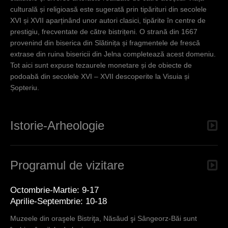
diverse
culturală și religioasă este sugerată prin tipărituri din secolele
artefacte
XVI și XVII aparținând unor autori clasici, tipărite în centre de
realizate de
prestigiu, frecventate de către bistrițeni. O strană din 1667
către
provenind din biserica din Slătinița și fragmentele de frescă
aceștia.
extrase din ruina bisericii din Jelna completează acest domeniu.
Tot aici sunt expuse tezaurele monetare și de obiecte de
podoabă din secolele XVI – XVII descoperite la Visuia și
Șopteriu.
Istorie-Arheologie
Programul de vizitare
Octombrie-Martie: 9-17
Aprilie-Septembrie: 10-18
Muzeele din oraşele Bistriţa, Năsăud şi Sângeorz-Băi sunt