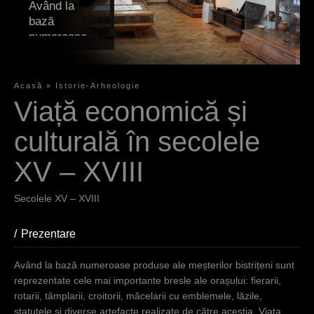
Având la
bază
numeroase
produse ale
meșterilor
bistrițeni
Acasă
»
Istorie-Arheologie
sunt
E
Viață economică și
reprezentat
ş
e cele mai
culturală în secolele
importante
t
bresle ale
XV – XVIII
i
orașului:
fierarii,
a
Secolele XV – XVIII
rotarii,
i
tâmplarii,
Prezentare
(tab activ)
croitorii,
c
măcelarii cu
i
Având la bază numeroase produse ale meșterilor bistrițeni sunt
emblemele,
reprezentate cele mai importante bresle ale orașului: fierarii,
lăzile,
rotarii, tâmplarii, croitorii, măcelarii cu emblemele, lăzile,
statutele și
statutele și diverse artefacte realizate de către aceștia. Viața