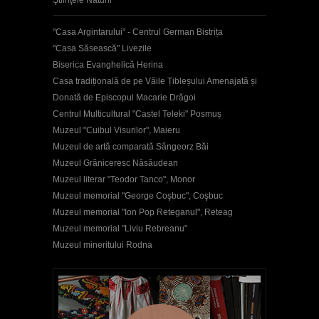
Ştiinţele Naturii
"Casa Argintarului" - Centrul German Bistrița
"Casa Săsească" Livezile
Biserica Evanghelică Herina
Casa tradițională de pe Văile Țibleșului Amenajată și
Donată de Episcopul Macarie Drăgoi
Centrul Multicultural "Castel Teleki" Posmuș
Muzeul "Cuibul Visurilor", Maieru
Muzeul de artă comparată Sângeorz Băi
Muzeul Grăniceresc Năsăudean
Muzeul literar "Teodor Tanco", Monor
Muzeul memorial "George Coşbuc", Coşbuc
Muzeul memorial "Ion Pop Reteganul", Reteag
Muzeul memorial "Liviu Rebreanu"
Muzeul mineritului Rodna