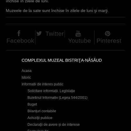
închise în zilele de luni.
Muzeele de la sate sunt închise în zilele de luni şi marţi.
Twitter
Facebook
Youtube
Pinterest
COMPLEXUL MUZEAL BISTRIŢA-NĂSĂUD
Acasa
Istoric
Informatii de interes public
Solicitare informații. Legislație
Buletinul Informativ (Legea 544/2001)
Buget
Bilanțuri contabile
Achiziţii publice
Declaraţii de avere și de interese