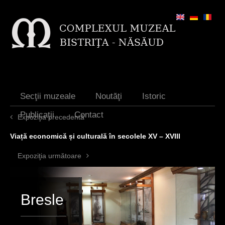
Jump to navigation
Secţii muzeale
Noutăţi
Istoric
Publicaţii
Contact
Expoziţia precedentă
Viață economică și culturală în secolele XV – XVIII
Expoziţia următoare
Bresle