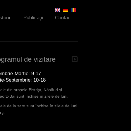
storic
Publicaţii
Contact
gramul de vizitare
mbrie-Martie: 9-17
lie-Septembrie: 10-18
le din oraşele Bistriţa, Năsăud şi
orz-Băi sunt închise în zilele de luni.
le de la sate sunt închise în zilele de luni
ţi.