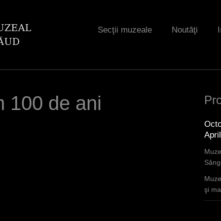
Jump to navigation
Secţii muzeale
Noutăţi
I
m 100 de ani
Pro
Octo
Apri
Muzee
Sânge
Muzee
şi mar