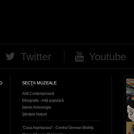
Twitter
Youtube
D
SECŢII MUZEALE
Artă Contemporană
Etnografie - Artă populară
Istorie-Arheologie
Ştiinţele Naturii
"Casa Argintarului" - Centrul German Bistrița