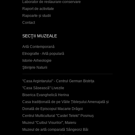
Laborator de restaurare-conservare
Raport de activitate
Rapoarte și studii
Contact
SECŢII MUZEALE
Artă Contemporană
Etnografie - Artă populară
Istorie-Arheologie
Ştiinţele Naturii
"Casa Argintarului" - Centrul German Bistrița
"Casa Săsească" Livezile
Biserica Evanghelică Herina
Casa tradițională de pe Văile Țibleșului Amenajată și
Donată de Episcopul Macarie Drăgoi
Centrul Multicultural "Castel Teleki" Posmuș
Muzeul "Cuibul Visurilor", Maieru
Muzeul de artă comparată Sângeorz Băi