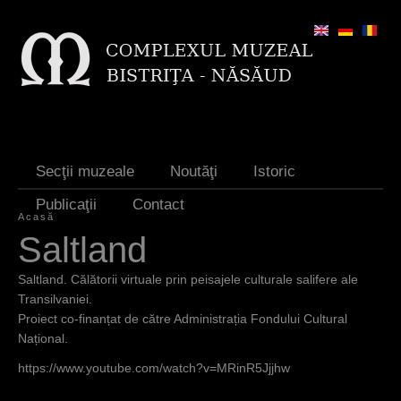
Jump to navigation
Secţii muzeale
Noutăţi
Istoric
Publicaţii
Contact
Acasă
E
Saltland
ş
Saltland. Călătorii virtuale prin peisajele culturale salifere ale
t
Transilvaniei.
Proiect co-finanțat de către Administrația Fondului Cultural
i
Național.
a
https://www.youtube.com/watch?v=MRinR5Jjjhw
i