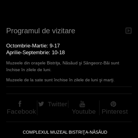
c
i
Programul de vizitare
Octombrie-Martie: 9-17
Aprilie-Septembrie: 10-18
Muzeele din oraşele Bistriţa, Năsăud şi Sângeorz-Băi sunt
închise în zilele de luni.
Muzeele de la sate sunt închise în zilele de luni şi marţi.
Twitter
Facebook
Youtube
Pinterest
COMPLEXUL MUZEAL BISTRIŢA-NĂSĂUD