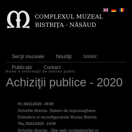
Jump to navigation
Secţii muzeale
Noutăţi
Istoric
Publicaţii
Contact
Home
»
Informaţii de interes public
Y
Achiziţii publice - 2020
o
u
Fri, 06/11/2020 - 09:00
a
Achizitie directa- Sistem de supraveghere-
r
Extindere si reconfigurarela Muzeu Bistrita
Thu, 05/11/2020 - 14:00
e
Achizitie directa- -Site web revistabistritei.ro