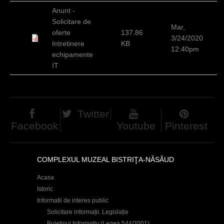
c
Anunt -
Solicitare de
i
Mar,
oferte
137.86
3/24/2020
Intretinere
KB
12:40pm
echipamente
IT
Twitter
Facebook
Youtube
Pinterest
COMPLEXUL MUZEAL BISTRIŢA-NĂSĂUD
Acasa
Istoric
Informatii de interes public
Solicitare informații. Legislație
Buletinul Informativ (Legea 544/2001)