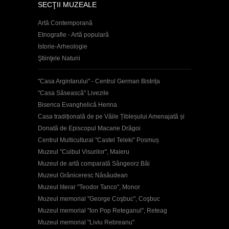
SECŢII MUZEALE
Artă Contemporană
Etnografie - Artă populară
Istorie-Arheologie
Ştiinţele Naturii
"Casa Argintarului" - Centrul German Bistrița
"Casa Săsească" Livezile
Biserica Evanghelică Herina
Casa tradițională de pe Văile Țibleșului Amenajată și
Donată de Episcopul Macarie Drăgoi
Centrul Multicultural "Castel Teleki" Posmuș
Muzeul "Cuibul Visurilor", Maieru
Muzeul de artă comparată Sângeorz Băi
Muzeul Grăniceresc Năsăudean
Muzeul literar "Teodor Tanco", Monor
Muzeul memorial "George Coşbuc", Coşbuc
Muzeul memorial "Ion Pop Reteganul", Reteag
Muzeul memorial "Liviu Rebreanu"