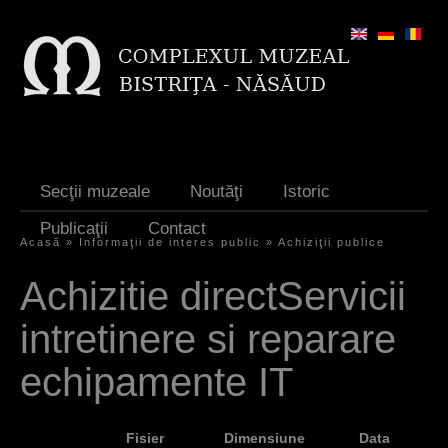
Jump to navigation
Secţii muzeale
Noutăţi
Istoric
Publicaţii
Contact
Acasă
»
Informaţii de interes public
»
Achiziţii publice
E
Achizitie directServicii
ş
intretinere si reparare
t
i
echipamente IT
a
i
Fisier
Dimensiune
Data