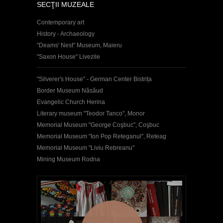
SECŢII MUZEALE
Contemporary art
History - Archaeology
"Deams' Nest" Museum, Maieru
"Saxon House" Livezile
"Silverer's House" - German Center Bistrița
Border Museum Năsăud
Evangelic Church Herina
Literary museum "Teodor Tanco", Monor
Memorial Museum "George Coşbuc", Coşbuc
Memorial Museum "Ion Pop Reteganul", Reteag
Memorial Museum "Liviu Rebreanu"
Mining Museum Rodna