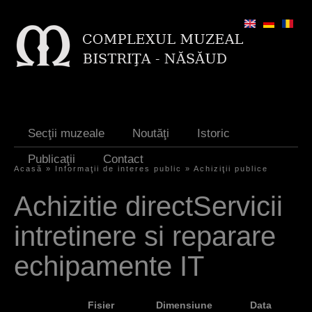
Jump to navigation
Secţii muzeale
Noutăţi
Istoric
Publicaţii
Contact
Acasă
»
Informaţii de interes public
»
Achiziţii publice
Y
Achizitie directServicii
o
intretinere si reparare
u
a
echipamente IT
r
e
Fisier
Dimensiune
Data