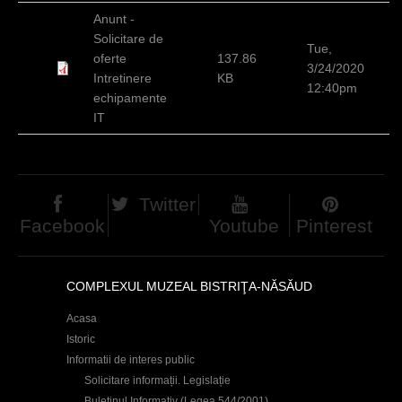
h
Anunt -
Solicitare de
e
Tue,
oferte
137.86
3/24/2020
r
Intretinere
KB
12:40pm
echipamente
e
IT
Twitter
Facebook
Youtube
Pinterest
COMPLEXUL MUZEAL BISTRIŢA-NĂSĂUD
Acasa
Istoric
Informatii de interes public
Solicitare informații. Legislație
Buletinul Informativ (Legea 544/2001)