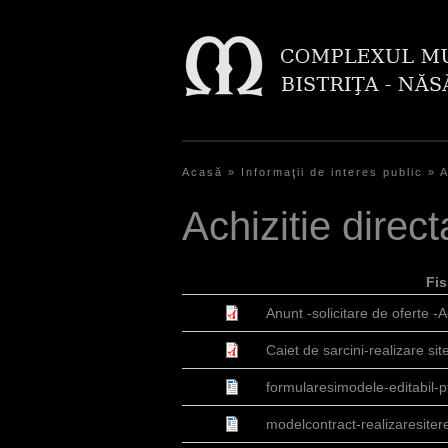
Acasă
»
Informaţii de interes public
»
A
E
Achizitie direct
ş
t
Fis
i
Anunt -solicitare de oferte -Ach
a
Caiet de sarcini-realizare site
i
formularesimodele-editabil-p
c
modelcontract-realizaresitere
i