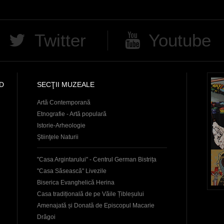
Twitter
Youtube
D
SECŢII MUZEALE
Artă Contemporană
Etnografie - Artă populară
Istorie-Arheologie
Ştiinţele Naturii
"Casa Argintarului" - Centrul German Bistrița
"Casa Săsească" Livezile
Biserica Evanghelică Herina
Casa tradițională de pe Văile Țibleșului
Amenajată și Donată de Episcopul Macarie
Drăgoi