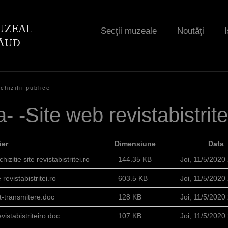
Jump to navigation
Secţii muzeale
Noutăţi
I
chiziţii publice
a- -Site web revistabistrite
ier
Dimensiune
Data
izitie site revistabistritei.ro
144.35 KB
Joi, 11/5/2020
 revistabistritei.ro
603.5 KB
Joi, 11/5/2020
t-transmitere.doc
128 KB
Joi, 11/5/2020
vistabistriteiro.doc
107 KB
Joi, 11/5/2020