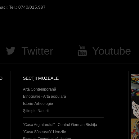
aci: Tel.: 0740/015.997
Twitter
Youtube
D
SECŢII MUZEALE
Artă Contemporană
Etnografie - Artă populară
Istorie-Arheologie
Ştiinţele Naturii
"Casa Argintarului" - Centrul German Bistrița
"Casa Săsească" Livezile
Biserica Evanghelică Herina