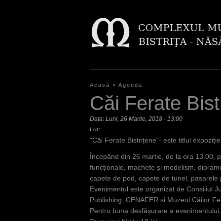
Acasă
»
Agenda
E
Căi Ferate Bist
ş
Data:
Luni, 26 Martie, 2018 - 13:00
t
Loc:
"Căi Ferate Bistrițene"- este titlul expoziți
i
Începând din 26 martie, de la ora 13.00, 
a
funcționale, machete și modelism, diorame r
i
capete de pod, capete de tunel, pasarele
Evenimentul este organizat de Consiliul J
c
Publishing, CENAFER și Muzeul Căilor Fe
i
Pentru buna desfășurare a evenimentului, c