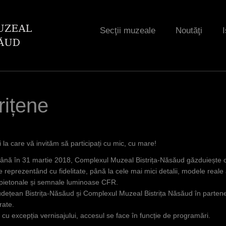
Jump to navigation
Secţii muzeale
Noutăţi
I
rițene
ei la care vă invităm să participați cu mic, cu mare!
până în 31 martie 2018, Complexul Muzeal Bistrița-Năsăud găzduiește o 
eprezentând cu fidelitate, până la cele mai mici detalii, modele reale al
 pietonale și semnale luminoase CFR.
udețean Bistrița-Năsăud și Complexul Muzeal Bistrița Năsăud în parten
rate.
u excepția vernisajului, accesul se face în funcție de programări.