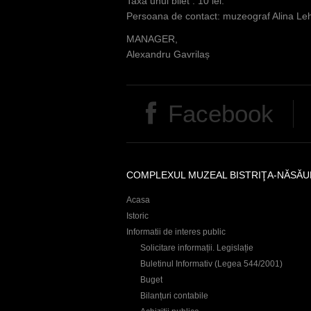
Taxa unui bilet : 10 lei.
Persoana de contact: muzeograf Alina Leh
MANAGER,
Alexandru Gavrilaș
Facebook
COMPLEXUL MUZEAL BISTRIŢA-NĂSĂU
Acasa
Istoric
Informatii de interes public
Solicitare informații. Legislație
Buletinul Informativ (Legea 544/2001)
Buget
Bilanțuri contabile