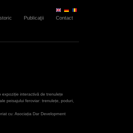
storic
Publicaţii
Contact
expoziție interactivă de trenulețe
e peisajului feroviar: trenulețe, poduri,
eriat cu: Asociația Dar Development