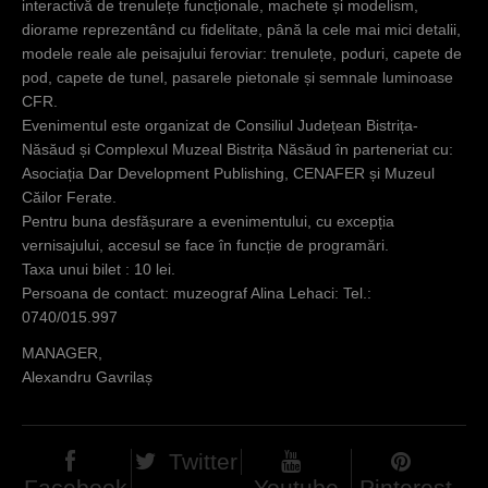
interactivă de trenulețe funcționale, machete și modelism,
c
diorame reprezentând cu fidelitate, până la cele mai mici detalii,
i
modele reale ale peisajului feroviar: trenulețe, poduri, capete de
pod, capete de tunel, pasarele pietonale și semnale luminoase
CFR.
Evenimentul este organizat de Consiliul Județean Bistrița-
Năsăud și Complexul Muzeal Bistrița Năsăud în parteneriat cu:
Asociația Dar Development Publishing, CENAFER și Muzeul
Căilor Ferate.
Pentru buna desfășurare a evenimentului, cu excepția
vernisajului, accesul se face în funcție de programări.
Taxa unui bilet : 10 lei.
Persoana de contact: muzeograf Alina Lehaci: Tel.:
0740/015.997
MANAGER,
Alexandru Gavrilaș
Twitter
Facebook
Youtube
Pinterest