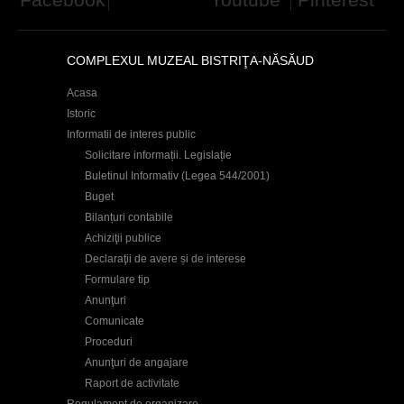
COMPLEXUL MUZEAL BISTRIŢA-NĂSĂUD
Acasa
Istoric
Informatii de interes public
Solicitare informații. Legislație
Buletinul Informativ (Legea 544/2001)
Buget
Bilanțuri contabile
Achiziţii publice
Declaraţii de avere și de interese
Formulare tip
Anunţuri
Comunicate
Proceduri
Anunţuri de angajare
Raport de activitate
Regulament de organizare