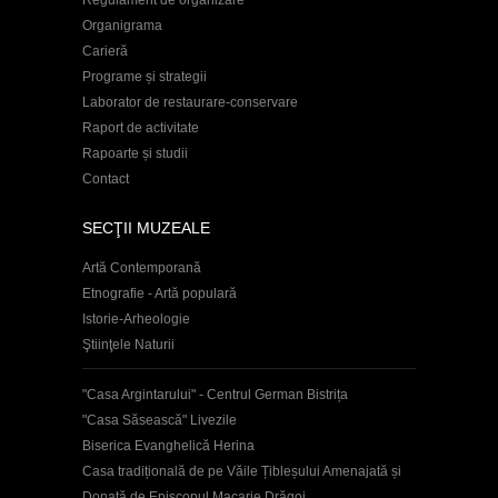
Organigrama
Carieră
Programe și strategii
Laborator de restaurare-conservare
Raport de activitate
Rapoarte și studii
Contact
SECŢII MUZEALE
Artă Contemporană
Etnografie - Artă populară
Istorie-Arheologie
Ştiinţele Naturii
"Casa Argintarului" - Centrul German Bistrița
"Casa Săsească" Livezile
Biserica Evanghelică Herina
Casa tradițională de pe Văile Țibleșului Amenajată și
Donată de Episcopul Macarie Drăgoi