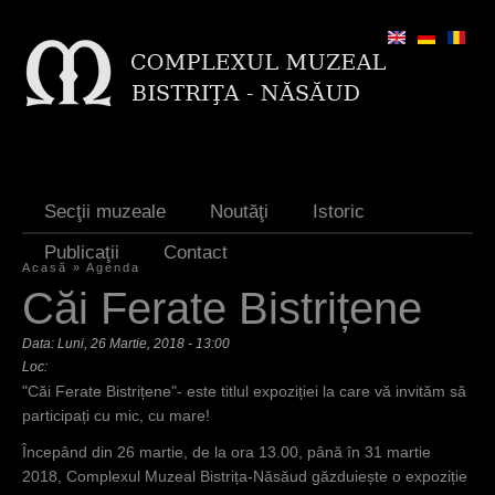
Jump to navigation
Secţii muzeale
Noutăţi
Istoric
Publicaţii
Contact
Acasă
»
Agenda
E
Căi Ferate Bistrițene
ş
Data:
Luni, 26 Martie, 2018 - 13:00
t
Loc:
"Căi Ferate Bistrițene"- este titlul expoziției la care vă invităm să
i
participați cu mic, cu mare!
a
Începând din 26 martie, de la ora 13.00, până în 31 martie
i
2018, Complexul Muzeal Bistrița-Năsăud găzduiește o expoziție