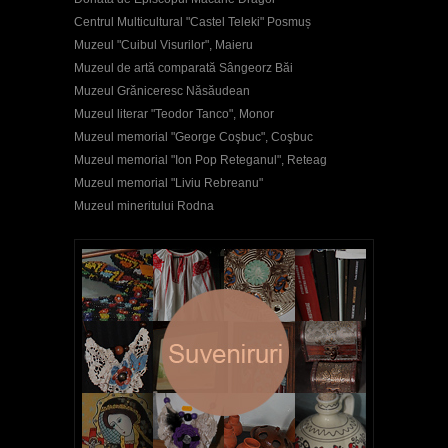
Centrul Multicultural "Castel Teleki" Posmuș
Muzeul "Cuibul Visurilor", Maieru
Muzeul de artă comparată Sângeorz Băi
Muzeul Grăniceresc Năsăudean
Muzeul literar "Teodor Tanco", Monor
Muzeul memorial "George Coşbuc", Coşbuc
Muzeul memorial "Ion Pop Reteganul", Reteag
Muzeul memorial "Liviu Rebreanu"
Muzeul mineritului Rodna