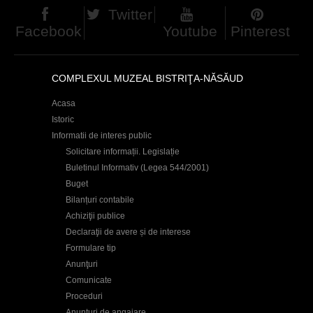
Twitter
Facebook
Youtube
Pinterest
COMPLEXUL MUZEAL BISTRIŢA-NĂSĂUD
Acasa
Istoric
Informatii de interes public
Solicitare informații. Legislație
Buletinul Informativ (Legea 544/2001)
Buget
Bilanțuri contabile
Achiziţii publice
Declaraţii de avere și de interese
Formulare tip
Anunţuri
Comunicate
Proceduri
Anunţuri de angajare