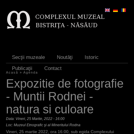
Jump to navigation
Secţii muzeale
Noutăţi
Istoric
Publicaţii
Contact
Acasă
»
Agenda
E
Expozitie de fotografie
ş
- Muntii Rodnei -
t
natura si culoare
i
a
Data:
Vineri, 25 Martie, 2022 - 16:00
Loc: Muzeul Etnografic şi al Mineritului Rodna
i
Vineri, 25 martie 2022, ora 16:00, sub egida Complexului