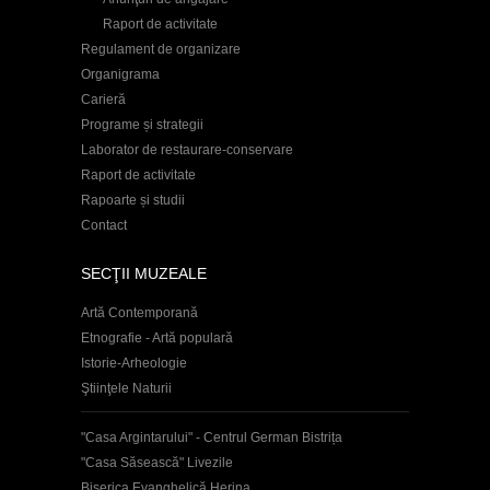
Raport de activitate
Regulament de organizare
Organigrama
Carieră
Programe și strategii
Laborator de restaurare-conservare
Raport de activitate
Rapoarte și studii
Contact
SECŢII MUZEALE
Artă Contemporană
Etnografie - Artă populară
Istorie-Arheologie
Ştiinţele Naturii
"Casa Argintarului" - Centrul German Bistrița
"Casa Săsească" Livezile
Biserica Evanghelică Herina