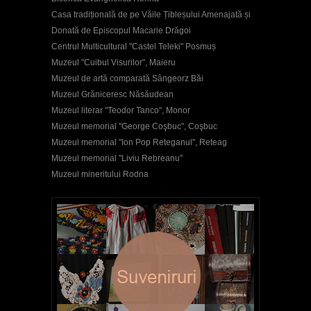
Casa tradițională de pe Văile Țibleșului Amenajată și
Donată de Episcopul Macarie Drăgoi
Centrul Multicultural "Castel Teleki" Posmuș
Muzeul "Cuibul Visurilor", Maieru
Muzeul de artă comparată Sângeorz Băi
Muzeul Grăniceresc Năsăudean
Muzeul literar "Teodor Tanco", Monor
Muzeul memorial "George Coşbuc", Coşbuc
Muzeul memorial "Ion Pop Reteganul", Reteag
Muzeul memorial "Liviu Rebreanu"
Muzeul mineritului Rodna