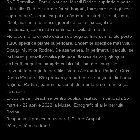
RNP Romsilva - Parcul Național Munții Rodnei cuprinde o parte
a Munților Rodnei și are o faună bogată, între care se regăsesc:
capra neagră, cerbul carpatin, căpriorul, mistrețul, ursul, lupul,
râsul, marmota, bursucul, jderul de copac, cocoșul de
mesteacăn, cocoșul de munte sau acvila de munte.
Flora cormofitelor este extrem de bogată, fiind semnalate peste
1.100 specii de plante superioare. Endemite specifice masivului,
Opaițul Munților Rodnei. De asemenea, în perimetrul parcului se
întâlnesc şi specii ocrotite prin lege: floarea de colţ, ghinţura
galbenă, angelica, sângele-voinicului, tisa, etc. Imaginile
prezentate aparţin fotografilor: Varga Alexandru (Rodna), Cîrcu
Dorin (Sîngeorz-Băi) precum şi a partenerilor noştri de la Parcul
Naţional Rodna , oameni pasionaţi de munte şi de frumuseţea
peisajelor .
Expoziția va fi deschisă pentru publicul vizitator în perioada 25
martie - 22 aprilie 2022 la Muzeul Etnografic și al Mineritului
Rodna.
Responsabil proiect: muzeograf, Floare Grapini
Vă aşteptăm cu drag !