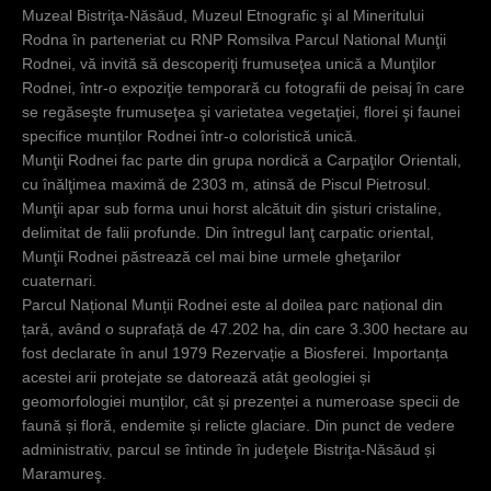
Muzeal Bistriţa-Năsăud, Muzeul Etnografic şi al Mineritului
c
Rodna în parteneriat cu RNP Romsilva Parcul National Munţii
i
Rodnei, vă invită să descoperiţi frumuseţea unică a Munţilor
Rodnei, într-o expoziţie temporară cu fotografii de peisaj în care
se regăseşte frumuseţea şi varietatea vegetaţiei, florei şi faunei
specifice munților Rodnei într-o coloristică unică.
Munţii Rodnei fac parte din grupa nordică a Carpaţilor Orientali,
cu înălţimea maximă de 2303 m, atinsă de Piscul Pietrosul.
Munţii apar sub forma unui horst alcătuit din şisturi cristaline,
delimitat de falii profunde. Din întregul lanţ carpatic oriental,
Munţii Rodnei păstrează cel mai bine urmele gheţarilor
cuaternari.
Parcul Național Munții Rodnei este al doilea parc național din
țară, având o suprafață de 47.202 ha, din care 3.300 hectare au
fost declarate în anul 1979 Rezervație a Biosferei. Importanța
acestei arii protejate se datorează atât geologiei și
geomorfologiei munților, cât și prezenței a numeroase specii de
faună și floră, endemite și relicte glaciare. Din punct de vedere
administrativ, parcul se întinde în judeţele Bistriţa-Năsăud și
Maramureş.