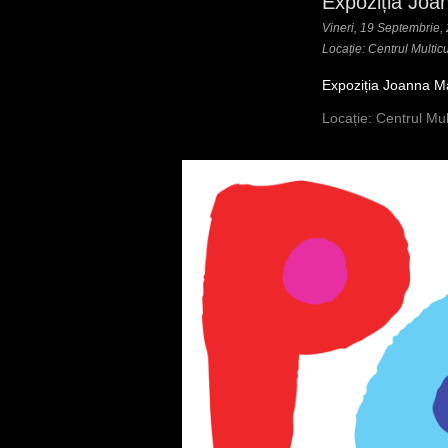
Expoziția Joa
Vineri, 19 Septembrie,
Locație: Centrul Multic
Expoziția Joanna M
Locație: Centrul Mul