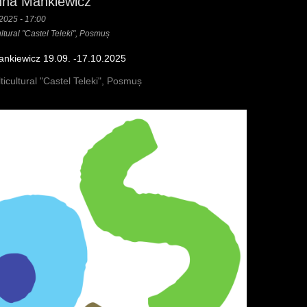
nna Mankiewicz
 2025 - 17:00
ultural "Castel Teleki", Posmuș
ankiewicz 19.09. -17.10.2025
ticultural "Castel Teleki", Posmuș