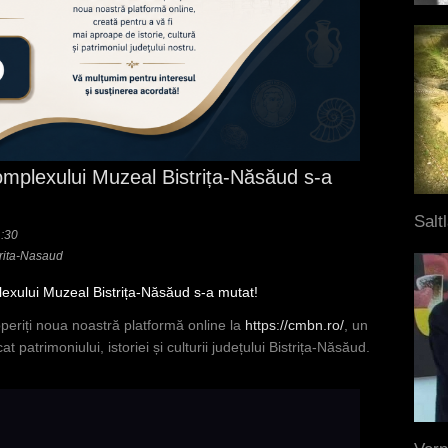
omplexului Muzeal Bistrița-Năsăud s-a
Salt
1:30
rita-Nasaud
lexului Muzeal Bistrița-Năsăud s-a mutat!
periți noua noastră platformă online la
https://cmbn.ro/
, un
 patrimoniului, istoriei și culturii județului Bistrița-Năsăud.