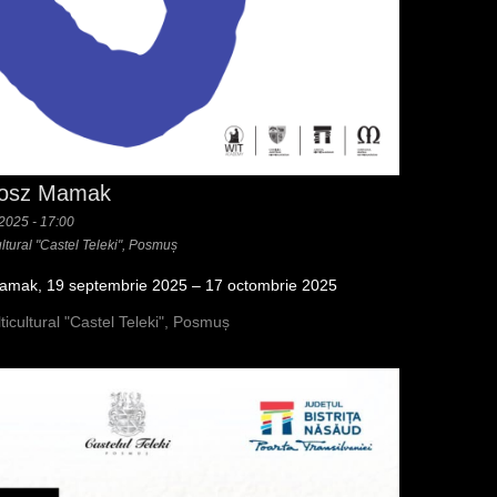
rtosz Mamak
 2025 - 17:00
ultural "Castel Teleki", Posmuș
Mamak, 19 septembrie 2025 – 17 octombrie 2025
ticultural "Castel Teleki", Posmuș