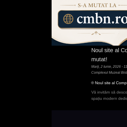
Noul site al C
mutat!
Marţi, 2 Iunie, 2026 - 1
Complexul Muzeal Bist
🌐
Noul site al Comp
Vă invităm să desco
spațiu modern dedicat