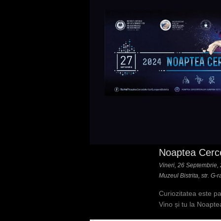
Noaptea Cerce
Vineri, 26 Septembrie,
Muzeul Bistrita, str. G-
Curiozitatea este p
Vino și tu la Noapt