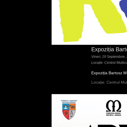
Expoziția Ba
Vineri, 19 Septembrie,
Locație: Centrul Multic
Expoziția Bartosz 
Locație: Centrul Mul