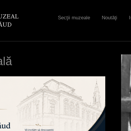
Jump to navigation
Secţii muzeale
Noutăţi
I
ală