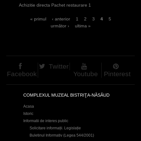
Achizitie directa Pachet restaurare 1
P
« primul
‹ anterior
1
2
3
4
5
următor ›
ultima »
a
g
i
n
Twitter
i
Facebook
Youtube
Pinterest
COMPLEXUL MUZEAL BISTRIŢA-NĂSĂUD
Acasa
Istoric
Informatii de interes public
Solicitare informații. Legislație
Buletinul Informativ (Legea 544/2001)