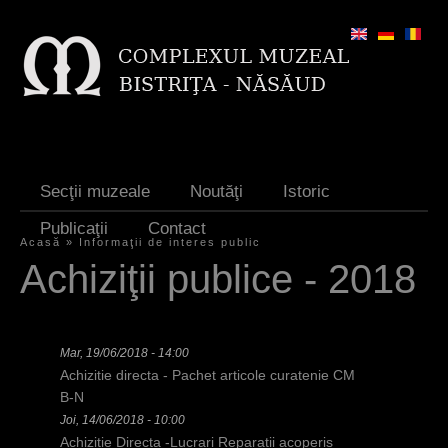
Jump to navigation
Secţii muzeale
Noutăţi
Istoric
Publicaţii
Contact
Acasă
»
Informaţii de interes public
E
Achiziţii publice - 2018
ş
t
Mar, 19/06/2018 - 14:00
i
Achizitie directa - Pachet articole curatenie CM
a
B-N
Joi, 14/06/2018 - 10:00
i
Achizitie Directa -Lucrari Reparatii acoperis