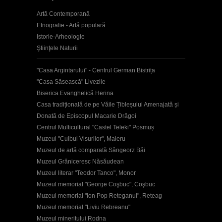
Artă Contemporană
Etnografie - Artă populară
Istorie-Arheologie
Ştiinţele Naturii
"Casa Argintarului" - Centrul German Bistrița
"Casa Săsească" Livezile
Biserica Evanghelică Herina
Casa tradițională de pe Văile Țibleșului Amenajată și
Donată de Episcopul Macarie Drăgoi
Centrul Multicultural "Castel Teleki" Posmuș
Muzeul "Cuibul Visurilor", Maieru
Muzeul de artă comparată Sângeorz Băi
Muzeul Grăniceresc Năsăudean
Muzeul literar "Teodor Tanco", Monor
Muzeul memorial "George Coşbuc", Coşbuc
Muzeul memorial "Ion Pop Reteganul", Reteag
Muzeul memorial "Liviu Rebreanu"
Muzeul mineritului Rodna