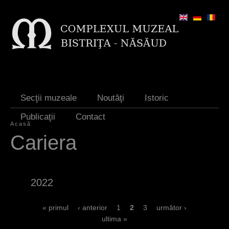
Jump to navigation
Secţii muzeale
Noutăţi
Istoric
Publicaţii
Contact
Acasă
E
Cariera
ş
t
2022
i
a
P
« primul
‹ anterior
1
2
3
următor ›
ultima »
i
a