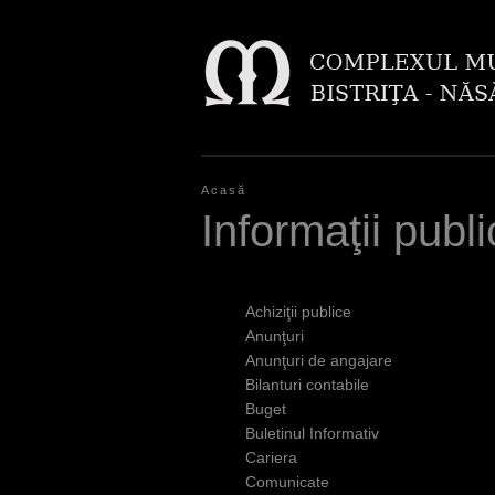
Acasă
E
Informaţii publ
ş
t
Achiziţii publice
i
Anunţuri
Anunţuri de angajare
a
Bilanturi contabile
i
Buget
Buletinul Informativ
c
Cariera
i
Comunicate