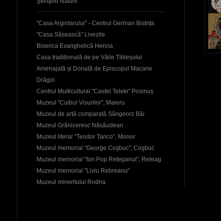
Ştiinţele Naturii
"Casa Argintarului" - Centrul German Bistrița
"Casa Săsească" Livezile
Biserica Evanghelică Herina
Casa tradițională de pe Văile Țibleșului
Amenajată și Donată de Episcopul Macarie
Drăgoi
Centrul Multicultural "Castel Teleki" Posmuș
Muzeul "Cuibul Visurilor", Maieru
Muzeul de artă comparată Sângeorz Băi
Muzeul Grăniceresc Năsăudean
Muzeul literar "Teodor Tanco", Monor
Muzeul memorial "George Coşbuc", Coşbuc
Muzeul memorial "Ion Pop Reteganul", Reteag
Muzeul memorial "Liviu Rebreanu"
Muzeul mineritului Rodna