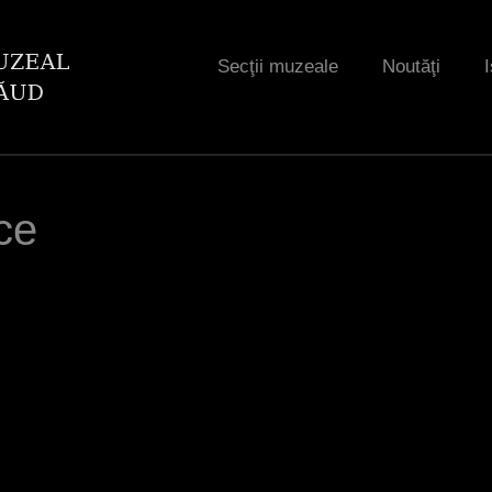
Jump to navigation
Secţii muzeale
Noutăţi
I
ice