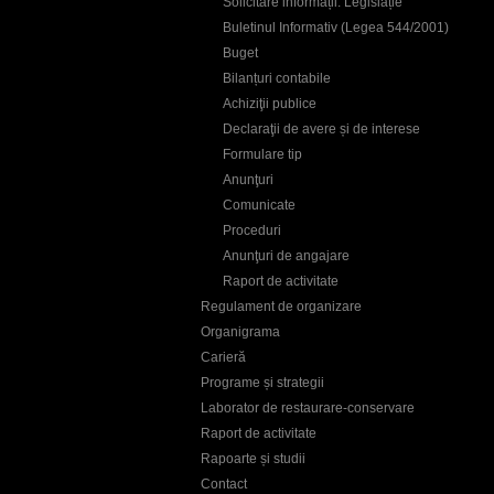
Solicitare informații. Legislație
Buletinul Informativ (Legea 544/2001)
Buget
Bilanțuri contabile
Achiziţii publice
Declaraţii de avere și de interese
Formulare tip
Anunţuri
Comunicate
Proceduri
Anunţuri de angajare
Raport de activitate
Regulament de organizare
Organigrama
Carieră
Programe și strategii
Laborator de restaurare-conservare
Raport de activitate
Rapoarte și studii
Contact