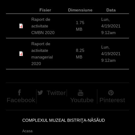
c
Fisier
Dimensiune
Data
i
Raport de
Lun,
1.75
activitate
4/19/2021
MB
CMBN 2020
9:12am
Raport de
Lun,
activitate
8.25
4/19/2021
managerial
MB
9:12am
2020
Twitter
Facebook
Youtube
Pinterest
COMPLEXUL MUZEAL BISTRIŢA-NĂSĂUD
Acasa