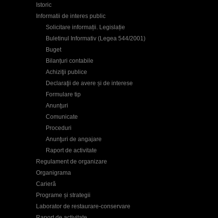
Istoric
Informatii de interes public
Solicitare informații. Legislație
Buletinul Informativ (Legea 544/2001)
Buget
Bilanțuri contabile
Achiziţii publice
Declaraţii de avere și de interese
Formulare tip
Anunţuri
Comunicate
Proceduri
Anunţuri de angajare
Raport de activitate
Regulament de organizare
Organigrama
Carieră
Programe și strategii
Laborator de restaurare-conservare
Raport de activitate