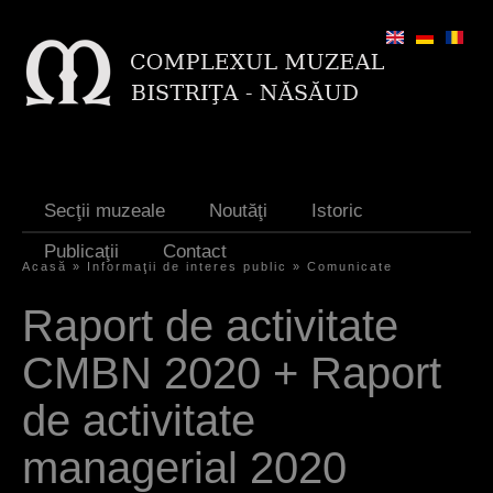
Jump to navigation
Secţii muzeale
Noutăţi
Istoric
Publicaţii
Contact
Acasă
»
Informaţii de interes public
»
Comunicate
E
Raport de activitate
ş
CMBN 2020 + Raport
t
i
de activitate
a
managerial 2020
i