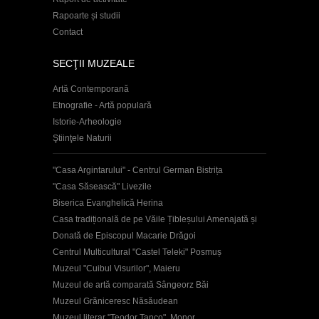
Rapoarte și studii
Contact
SECŢII MUZEALE
Artă Contemporană
Etnografie - Artă populară
Istorie-Arheologie
Ştiinţele Naturii
"Casa Argintarului" - Centrul German Bistrița
"Casa Săsească" Livezile
Biserica Evanghelică Herina
Casa tradițională de pe Văile Țibleșului Amenajată și
Donată de Episcopul Macarie Drăgoi
Centrul Multicultural "Castel Teleki" Posmuș
Muzeul "Cuibul Visurilor", Maieru
Muzeul de artă comparată Sângeorz Băi
Muzeul Grăniceresc Năsăudean
Muzeul literar "Teodor Tanco", Monor